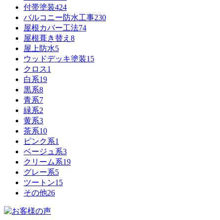
付帯塗装
424
バルコニー防水工事
230
屋根カバー工法
74
屋根葺き替え
8
屋上防水
5
ウッドデッキ塗装
15
クロス
1
白系
19
黒系
8
青系
7
緑系
2
黄系
3
茶系
10
ピンク系
1
ベージュ系
3
クリーム系
19
グレー系
5
ツートン
15
その他
26