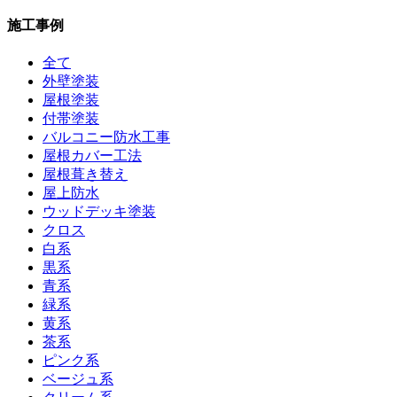
施工事例
全て
外壁塗装
屋根塗装
付帯塗装
バルコニー防水工事
屋根カバー工法
屋根葺き替え
屋上防水
ウッドデッキ塗装
クロス
白系
黒系
青系
緑系
黄系
茶系
ピンク系
ベージュ系