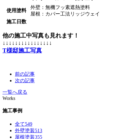
外壁：無機フッ素遮熱塗料
使用塗料
屋根：カバー工法リッジウェイ
施工日数
他の施工中写真も見れます！
↓↓↓↓↓↓↓↓↓↓↓↓↓↓↓↓
T様邸施工写真
前の記事
次の記事
一覧へ戻る
Works
施工事例
全て
549
外壁塗装
513
屋根塗装
355