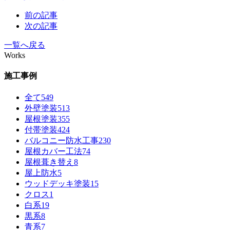
前の記事
次の記事
一覧へ戻る
Works
施工事例
全て
549
外壁塗装
513
屋根塗装
355
付帯塗装
424
バルコニー防水工事
230
屋根カバー工法
74
屋根葺き替え
8
屋上防水
5
ウッドデッキ塗装
15
クロス
1
白系
19
黒系
8
青系
7