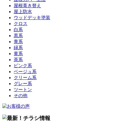
屋根葺き替え
屋上防水
ウッドデッキ塗装
クロス
白系
黒系
青系
緑系
黄系
茶系
ピンク系
ベージュ系
クリーム系
グレー系
ツートン
その他