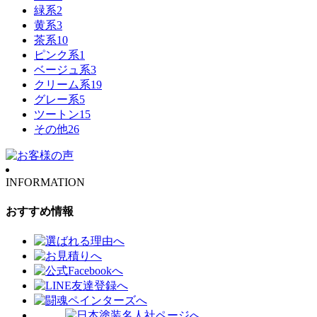
緑系
2
黄系
3
茶系
10
ピンク系
1
ベージュ系
3
クリーム系
19
グレー系
5
ツートン
15
その他
26
INFORMATION
おすすめ情報