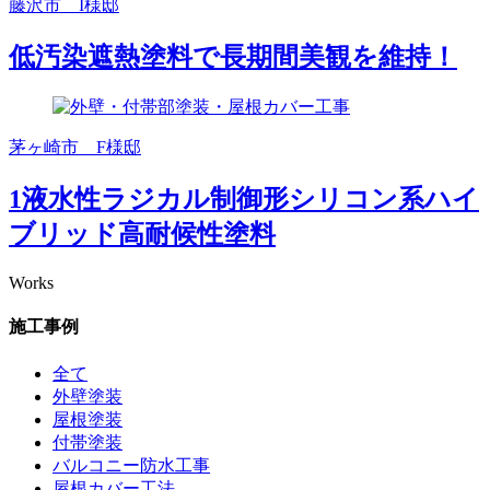
藤沢市 I様邸
低汚染遮熱塗料で長期間美観を維持！
茅ヶ崎市 F様邸
1液水性ラジカル制御形シリコン系ハイ
ブリッド高耐候性塗料
Works
施工事例
全て
外壁塗装
屋根塗装
付帯塗装
バルコニー防水工事
屋根カバー工法