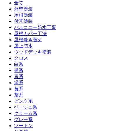
全て
外壁塗装
屋根塗装
付帯塗装
バルコニー防水工事
屋根カバー工法
屋根葺き替え
屋上防水
ウッドデッキ塗装
クロス
白系
黒系
青系
緑系
黄系
茶系
ピンク系
ベージュ系
クリーム系
グレー系
ツートン