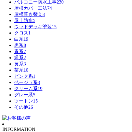
バルコニー防水工事
230
屋根カバー工法
74
屋根葺き替え
8
屋上防水
5
ウッドデッキ塗装
15
クロス
1
白系
19
黒系
8
青系
7
緑系
2
黄系
3
茶系
10
ピンク系
1
ベージュ系
3
クリーム系
19
グレー系
5
ツートン
15
その他
26
INFORMATION