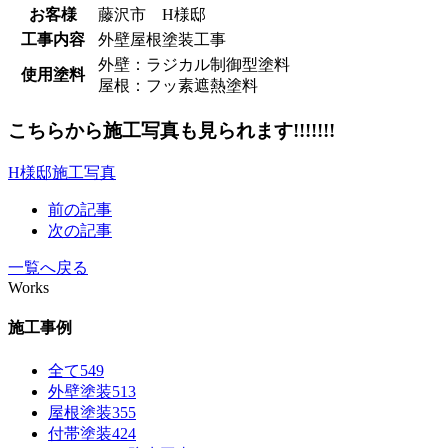
お客様
藤沢市 H様邸
工事内容
外壁屋根塗装工事
外壁：ラジカル制御型塗料
使用塗料
屋根：フッ素遮熱塗料
こちらから施工写真も見られます!!!!!!!
H様邸施工写真
前の記事
次の記事
一覧へ戻る
Works
施工事例
全て
549
外壁塗装
513
屋根塗装
355
付帯塗装
424