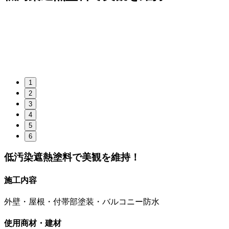
1
2
3
4
5
6
低汚染遮熱塗料で美観を維持！
施工内容
外壁・屋根・付帯部塗装・バルコニー防水
使用商材・建材