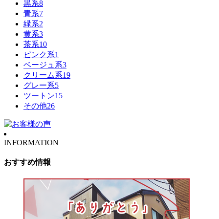
黒系
8
青系
7
緑系
2
黄系
3
茶系
10
ピンク系
1
ベージュ系
3
クリーム系
19
グレー系
5
ツートン
15
その他
26
INFORMATION
おすすめ情報