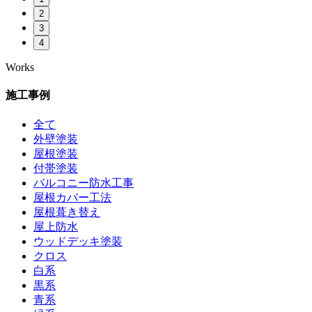
2
3
4
Works
施工事例
全て
外壁塗装
屋根塗装
付帯塗装
バルコニー防水工事
屋根カバー工法
屋根葺き替え
屋上防水
ウッドデッキ塗装
クロス
白系
黒系
青系