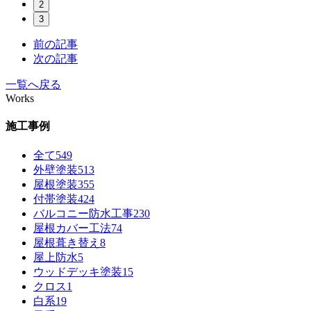
2
3
前の記事
次の記事
一覧へ戻る
Works
施工事例
全て
549
外壁塗装
513
屋根塗装
355
付帯塗装
424
バルコニー防水工事
230
屋根カバー工法
74
屋根葺き替え
8
屋上防水
5
ウッドデッキ塗装
15
クロス
1
白系
19