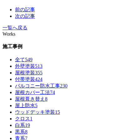
前の記事
次の記事
一覧へ戻る
Works
施工事例
全て
549
外壁塗装
513
屋根塗装
355
付帯塗装
424
バルコニー防水工事
230
屋根カバー工法
74
屋根葺き替え
8
屋上防水
5
ウッドデッキ塗装
15
クロス
1
白系
19
黒系
8
青系
7