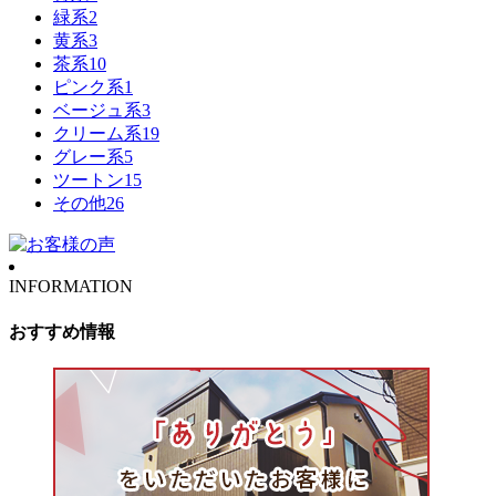
緑系
2
黄系
3
茶系
10
ピンク系
1
ベージュ系
3
クリーム系
19
グレー系
5
ツートン
15
その他
26
INFORMATION
おすすめ情報