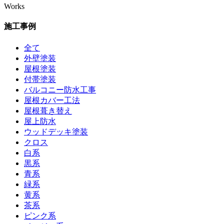
Works
施工事例
全て
外壁塗装
屋根塗装
付帯塗装
バルコニー防水工事
屋根カバー工法
屋根葺き替え
屋上防水
ウッドデッキ塗装
クロス
白系
黒系
青系
緑系
黄系
茶系
ピンク系