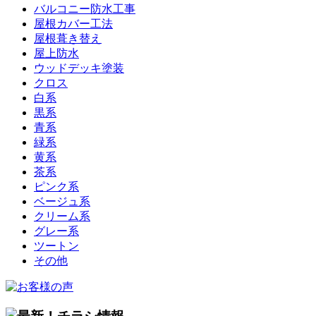
バルコニー防水工事
屋根カバー工法
屋根葺き替え
屋上防水
ウッドデッキ塗装
クロス
白系
黒系
青系
緑系
黄系
茶系
ピンク系
ベージュ系
クリーム系
グレー系
ツートン
その他