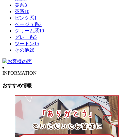
黄系
3
茶系
10
ピンク系
1
ベージュ系
3
クリーム系
19
グレー系
5
ツートン
15
その他
26
INFORMATION
おすすめ情報