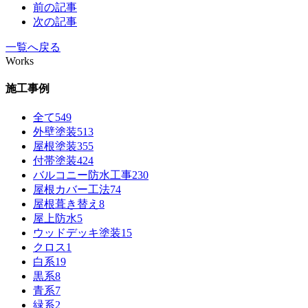
前の記事
次の記事
一覧へ戻る
Works
施工事例
全て
549
外壁塗装
513
屋根塗装
355
付帯塗装
424
バルコニー防水工事
230
屋根カバー工法
74
屋根葺き替え
8
屋上防水
5
ウッドデッキ塗装
15
クロス
1
白系
19
黒系
8
青系
7
緑系
2