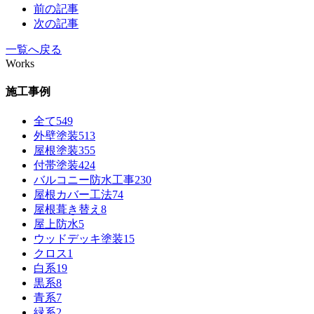
前の記事
次の記事
一覧へ戻る
Works
施工事例
全て
549
外壁塗装
513
屋根塗装
355
付帯塗装
424
バルコニー防水工事
230
屋根カバー工法
74
屋根葺き替え
8
屋上防水
5
ウッドデッキ塗装
15
クロス
1
白系
19
黒系
8
青系
7
緑系
2