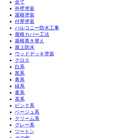
全て
外壁塗装
屋根塗装
付帯塗装
バルコニー防水工事
屋根カバー工法
屋根葺き替え
屋上防水
ウッドデッキ塗装
クロス
白系
黒系
青系
緑系
黄系
茶系
ピンク系
ベージュ系
クリーム系
グレー系
ツートン
その他