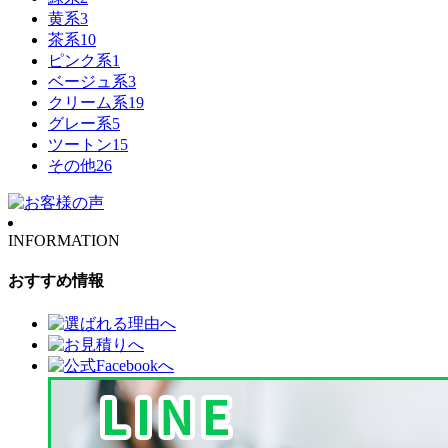
黄系
3
茶系
10
ピンク系
1
ベージュ系
3
クリーム系
19
グレー系
5
ツートン
15
その他
26
INFORMATION
おすすめ情報