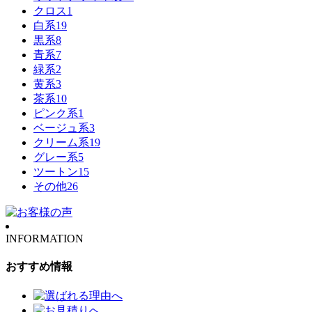
クロス
1
白系
19
黒系
8
青系
7
緑系
2
黄系
3
茶系
10
ピンク系
1
ベージュ系
3
クリーム系
19
グレー系
5
ツートン
15
その他
26
INFORMATION
おすすめ情報