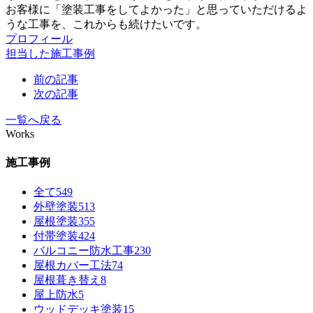
お客様に「塗装工事をしてよかった」と思っていただけるよ
うな工事を、これからも続けたいです。
プロフィール
担当した施工事例
前の記事
次の記事
一覧へ戻る
Works
施工事例
全て
549
外壁塗装
513
屋根塗装
355
付帯塗装
424
バルコニー防水工事
230
屋根カバー工法
74
屋根葺き替え
8
屋上防水
5
ウッドデッキ塗装
15