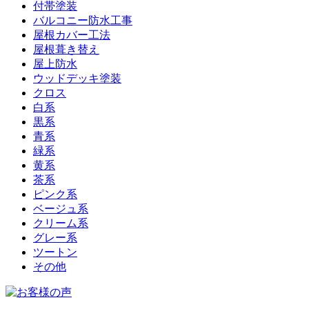
付帯塗装
バルコニー防水工事
屋根カバー工法
屋根葺き替え
屋上防水
ウッドデッキ塗装
クロス
白系
黒系
青系
緑系
黄系
茶系
ピンク系
ベージュ系
クリーム系
グレー系
ツートン
その他