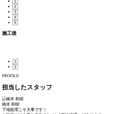
1
2
3
4
5
施工後
1
2
PROFILE
担当したスタッフ
橋本 和樹
下地処理こそ大事です！