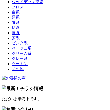
ウッドデッキ塗装
クロス
白系
黒系
青系
緑系
黄系
茶系
ピンク系
ベージュ系
クリーム系
グレー系
ツートン
その他
ただいま準備中です。