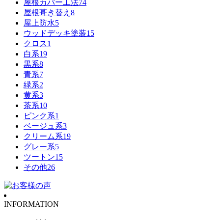
屋根カバー工法
74
屋根葺き替え
8
屋上防水
5
ウッドデッキ塗装
15
クロス
1
白系
19
黒系
8
青系
7
緑系
2
黄系
3
茶系
10
ピンク系
1
ベージュ系
3
クリーム系
19
グレー系
5
ツートン
15
その他
26
INFORMATION