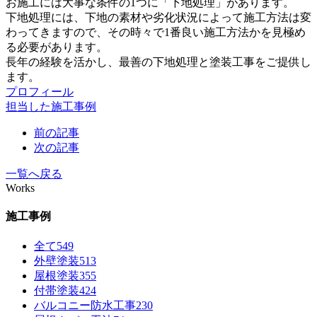
お施工には大事な条件の1つに「下地処理」があります。
下地処理には、下地の素材や劣化状況によって施工方法は変
わってきますので、その時々で1番良い施工方法かを見極め
る必要があります。
長年の経験を活かし、最善の下地処理と塗装工事をご提供し
ます。
プロフィール
担当した施工事例
前の記事
次の記事
一覧へ戻る
Works
施工事例
全て
549
外壁塗装
513
屋根塗装
355
付帯塗装
424
バルコニー防水工事
230