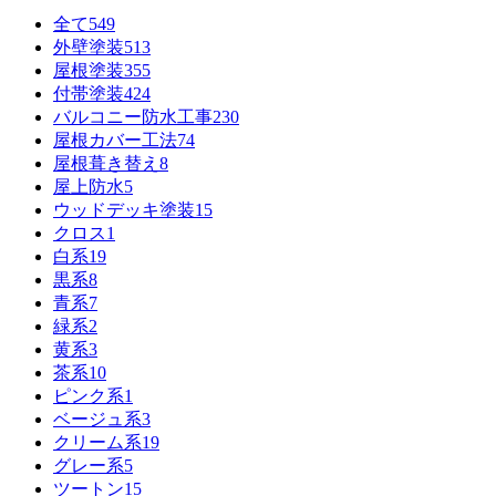
全て
549
外壁塗装
513
屋根塗装
355
付帯塗装
424
バルコニー防水工事
230
屋根カバー工法
74
屋根葺き替え
8
屋上防水
5
ウッドデッキ塗装
15
クロス
1
白系
19
黒系
8
青系
7
緑系
2
黄系
3
茶系
10
ピンク系
1
ベージュ系
3
クリーム系
19
グレー系
5
ツートン
15