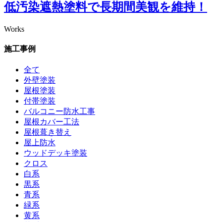
低汚染遮熱塗料で長期間美観を維持！
Works
施工事例
全て
外壁塗装
屋根塗装
付帯塗装
バルコニー防水工事
屋根カバー工法
屋根葺き替え
屋上防水
ウッドデッキ塗装
クロス
白系
黒系
青系
緑系
黄系