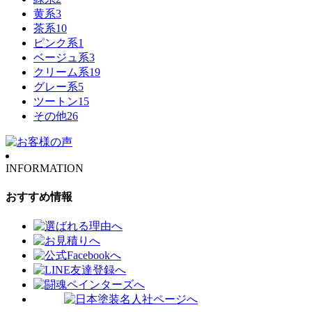
黄系
3
茶系
10
ピンク系
1
ベージュ系
3
クリーム系
19
グレー系
5
ツートン
15
その他
26
INFORMATION
おすすめ情報