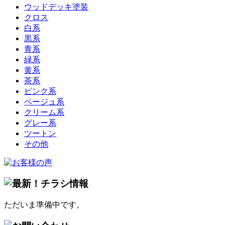
ウッドデッキ塗装
クロス
白系
黒系
青系
緑系
黄系
茶系
ピンク系
ベージュ系
クリーム系
グレー系
ツートン
その他
ただいま準備中です。