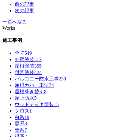
前の記事
次の記事
一覧へ戻る
Works
施工事例
全て
549
外壁塗装
513
屋根塗装
355
付帯塗装
424
バルコニー防水工事
230
屋根カバー工法
74
屋根葺き替え
8
屋上防水
5
ウッドデッキ塗装
15
クロス
1
白系
19
黒系
8
青系
7
緑系
2