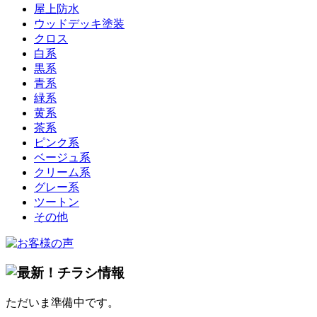
屋上防水
ウッドデッキ塗装
クロス
白系
黒系
青系
緑系
黄系
茶系
ピンク系
ベージュ系
クリーム系
グレー系
ツートン
その他
ただいま準備中です。