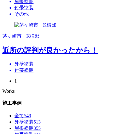
屋根塗装
付帯塗装
その他
茅ヶ崎市 K様邸
近所の評判が良かったから！
外壁塗装
付帯塗装
1
Works
施工事例
全て
549
外壁塗装
513
屋根塗装
355