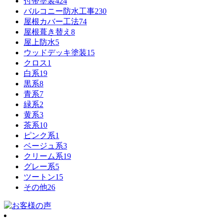
付帯塗装
424
バルコニー防水工事
230
屋根カバー工法
74
屋根葺き替え
8
屋上防水
5
ウッドデッキ塗装
15
クロス
1
白系
19
黒系
8
青系
7
緑系
2
黄系
3
茶系
10
ピンク系
1
ベージュ系
3
クリーム系
19
グレー系
5
ツートン
15
その他
26