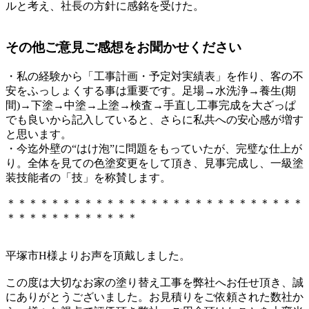
ルと考え、社長の方針に感銘を受けた。
その他ご意見ご感想をお聞かせください
・私の経験から「工事計画・予定対実績表」を作り、客の不
安をふっしょくする事は重要です。足場→水洗浄→養生(期
間)→下塗→中塗→上塗→検査→手直し工事完成を大ざっぱ
でも良いから記入していると、さらに私共への安心感が増す
と思います。
・今迄外壁の“はけ泡”に問題をもっていたが、完璧な仕上が
り。全体を見ての色塗変更をして頂き、見事完成し、一級塗
装技能者の「技」を称賛します。
＊＊＊＊＊＊＊＊＊＊＊＊＊＊＊＊＊＊＊＊＊＊＊＊＊＊＊
＊＊＊＊＊＊＊＊＊＊＊＊
平塚市H様よりお声を頂戴しました。
この度は大切なお家の塗り替え工事を弊社へお任せ頂き、誠
にありがとうございました。お見積りをご依頼された数社か